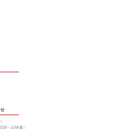
わせ
7）
/29～1/3休業）