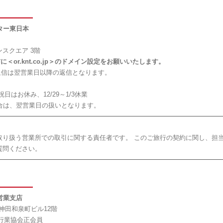
ター東日本
ランスクエア 3階
＜or.knt.co.jp＞のドメイン設定をお願いいたします。
返信は翌営業日以降の返信となります。
祝日はお休み、12/29～1/3休業
合は、翌営業日の扱いとなります。
取り扱う営業所での取引に関する責任者です。 このご旅行の契約に関し、担
質問ください。
営業支店
事神田和泉町ビル12階
旅行業協会正会員