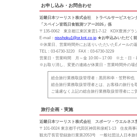
お申し込み・お問合わせ
近畿日本ツーリスト株式会社 トラベルサービスセン
「スペイン皆既日食観測ツアー2026」係
〒135-0062 東京都江東区東雲1-7-12 KDX豊洲グ
E-mail：
nisshoku1@or.knt.co.jp
★お申込みいただく前に
※休業日、営業時間外にお送りいただいたEメールの
TEL：03-6730-3220 FAX：03-6730-3229
営業日・営業時間 月～金 10:00～17:00 ※土・日・
※お取り消し、変更の連絡が休業日・営業時間外の場
総合旅行業務取扱管理者：黒田和幸・笠野和也
総合旅行業務取扱管理者とは、お客様の旅行を
ご遠慮なく上記の総合旅行業務取扱管理者にご
旅行企画・実施
近畿日本ツーリスト株式会社 スポーツ・ウエルネス
〒101-0024 東京都千代田区神田和泉町1‐13 住友商
観光庁長官登録旅行業第2053号 一般社団法人日本