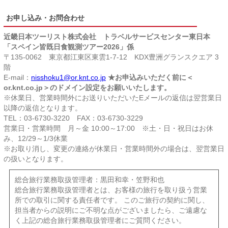
お申し込み・お問合わせ
近畿日本ツーリスト株式会社 トラベルサービスセンター東日本
「スペイン皆既日食観測ツアー2026」係
〒135-0062 東京都江東区東雲1-7-12 KDX豊洲グランスクエア 3
階
E-mail：
nisshoku1@or.knt.co.jp
★お申込みいただく前に＜
or.knt.co.jp＞のドメイン設定をお願いいたします。
※休業日、営業時間外にお送りいただいたEメールの返信は翌営業日
以降の返信となります。
TEL：03-6730-3220 FAX：03-6730-3229
営業日・営業時間 月～金 10:00～17:00 ※土・日・祝日はお休
み、12/29～1/3休業
※お取り消し、変更の連絡が休業日・営業時間外の場合は、翌営業日
の扱いとなります。
総合旅行業務取扱管理者：黒田和幸・笠野和也
総合旅行業務取扱管理者とは、お客様の旅行を取り扱う営業
所での取引に関する責任者です。 このご旅行の契約に関し、
担当者からの説明にご不明な点がございましたら、ご遠慮な
く上記の総合旅行業務取扱管理者にご質問ください。