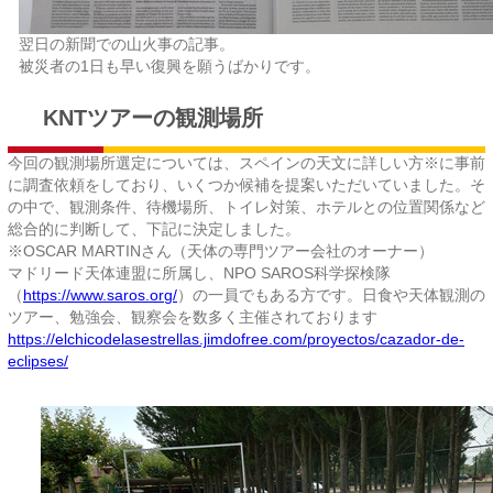
翌日の新聞での山火事の記事。
被災者の1日も早い復興を願うばかりです。
KNTツアーの観測場所
今回の観測場所選定については、スペインの天文に詳しい方※に事前
に調査依頼をしており、いくつか候補を提案いただいていました。そ
の中で、観測条件、待機場所、トイレ対策、ホテルとの位置関係など
総合的に判断して、下記に決定しました。
※OSCAR MARTINさん（天体の専門ツアー会社のオーナー）
マドリード天体連盟に所属し、NPO SAROS科学探検隊
（
https://www.saros.org/
）の一員でもある方です。日食や天体観測の
ツアー、勉強会、観察会を数多く主催されております
https://elchicodelasestrellas.jimdofree.com/proyectos/cazador-de-
eclipses/