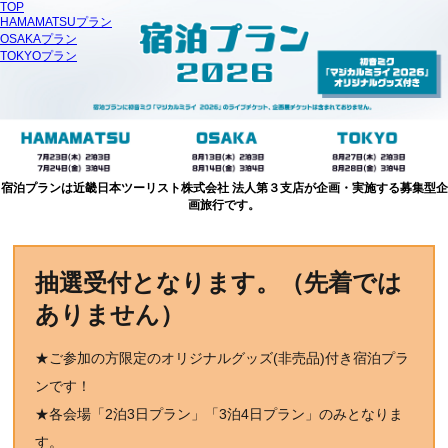
TOP
HAMAMATSUプラン
OSAKAプラン
TOKYOプラン
宿泊プランは近畿日本ツーリスト株式会社 法人第３支店が企画・実施する募集型企
画旅行です。
抽選受付となります。（先着では
ありません）
★ご参加の方限定のオリジナルグッズ(非売品)付き宿泊プラ
ンです！
★各会場「2泊3日プラン」「3泊4日プラン」のみとなりま
す。