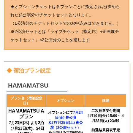
★オプションチケットは各プランごとに指定された(決めら
れた)2公演分のチケットセットとなります。
（1公演分のチケットセットでのお申込みはできません。）
※2公演セットとは『ライブチケット（指定席）+企画展チ
ケットセット』×2公演分のことを指します
◆ 宿泊プラン設定
HAMAMATSU
プラン名（宿泊設定
オプション
詳細
日）
HAMAMATSU A
二次抽選受付期間
オプションにて
7月24
4月10日(金) 15:00～ 4
プラン
日(金) 昼公演
月28日(火) 23:59
7月23日(木) より2泊
及び7月25日(土) 夜公
演（2公演セット）
（7月23日(木)、24日
抽選結果発表予定
をお申込み可(別代金)