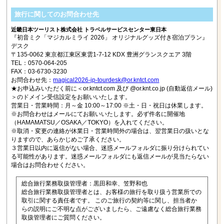
旅行に関してのお問合わせ先
近畿日本ツーリスト株式会社 トラベルサービスセンター東日本
『初音ミク「マジカルミライ 2026」 オリジナルグッズ付き宿泊プラン』
デスク
〒135-0062 東京都江東区東雲1-7-12 KDX 豊洲グランスクエア 3階
TEL：0570-064-205
FAX：03-6730-3230
お問合わせ先：
magical2026-jp-tourdesk@or.kntct.com
★お申込みいただく前に＜or.kntct.com 及び @or.knt.co.jp (自動返信メール)
＞のドメイン受信設定をお願いいたします。
営業日・営業時間：月～金 10:00～17:00 ※土・日・祝日は休業します。
※お問合わせはメールにてお願いいたします。必ず件名に開催地
（HAMAMATSU／OSAKA／TOKYO）を入れてください。
※取消・変更の連絡が休業日・営業時間外の場合は、翌営業日の扱いとな
りますので、あらかじめご了承ください。
３営業日以内に返信がない場合、
迷惑メールフォルダに振り分けられてい
る可能性があります。迷惑メールフォルダにも返信メールが見当たらない
場合はお問合わせください。
総合旅行業務取扱管理者：黒田和幸、笠野和也
総合旅行業務取扱管理者とは、お客様の旅行を取り扱う営業所での
取引に関する責任者です。 このご旅行の契約等に関し、担当者か
らの説明にご不明な点がございましたら、ご遠慮なく総合旅行業務
取扱管理者にご質問ください。