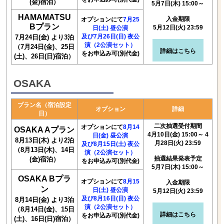
(金)宿泊）
5月7日(木) 15:00～
HAMAMATSU
入金期限
オプションにて
7月25
Bプラン
5月12日(火) 23:59
日(土) 昼公演
及び7月26日(日) 夜公
7月24日(金) より3泊
演（2公演セット）
（7月24日(金)、25日
詳細はこちら
をお申込み可(別代金)
(土)、26日(日)宿泊）
OSAKA
プラン名（宿泊設定
オプション
詳細
日）
二次抽選受付期間
オプションにて
8月14
OSAKA Aプラン
4月10日(金) 15:00～ 4
日(金) 昼公演
8月13日(木) より2泊
月28日(火) 23:59
及び8月15日(土) 夜公
（8月13日(木)、14日
演（2公演セット）
抽選結果発表予定
(金)宿泊）
をお申込み可(別代金)
5月7日(木) 15:00～
OSAKA Bプラ
オプションにて
8月15
入金期限
ン
日(土) 昼公演
5月12日(火) 23:59
及び8月16日(日) 夜公
8月14日(金) より3泊
演（2公演セット）
（8月14日(金)、15日
詳細はこちら
をお申込み可(別代金)
(土)、16日(日)宿泊）