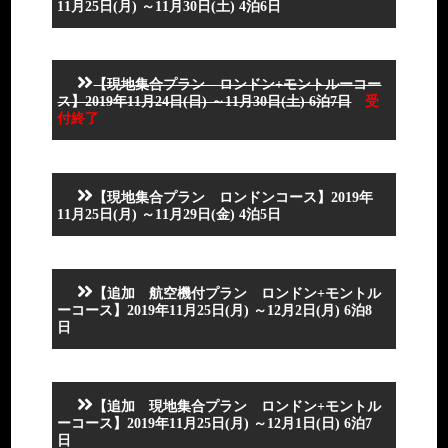
11月25日(月) ～11月30日(土) 4泊6日
朝：
は
×
羽田空
日程
場所
時間
交通機関
行程
食事
港
9:00
航空機
経由便にてスイス ジュ
成田空
9:00
ご集合
【現地集合プラン ロンドン+モントルーコー
昼：
～
ネーブへ
港また
～
朝：
ス】2019年11月24日(日) ～11月30日(土) 6泊7日
受
機
12:00
は羽田
12:00
×
付終了
空港
空路にてロンドンヒー
昼：
日程
場所
時間
交通機関
行程
食事
スロー空港へ
機
ジ
各自
各事にてスイス ジュネ
朝：
【現地集合プラン ロンドンコース】2019年
ュ
ーブへ（お客様手配）
×
2019年
11月25日(月) ～11月29日(金) 4泊5日
ネ
11/24
ー
ロ
（日）
ブ
時
ン
国
日程
場所
交通機関
行程
食事
間
ド
際
お客様ご自身にてホテル
【追加 航空機付プラン ロンドン+モントル
ン
空
各自
各事にてロンドンへ（お客
朝：
フロントで
ーコース】2019年11月25日(月) ～12月2日(月) 6泊8
ヒ
2019年
港
様手配）
×
チェックインをお願いい
昼：
日
ー
2019年
11/25
たします
×
ス
11/24
（月）
※チェックインは15:00
ロ
（日）
着後、専用車にてホテ
夕：
時
～可能となります
お客様ご自身にてホテルフ
夜
専用車
ー
日程
場所
交通機関
行程
食事
ルへ移動
×
間
ロントで
空
夕：
【追加 現地集合プラン ロンドン+モントル
チェックインをお願いいた
昼：
港
成田
集合
×
ーコース】2019年11月25日(月) ～12月1日(日) 6泊7
します
×
<EDEN PALACE
空港
2019年
日
※チェックインは15:00～可
AU LAC泊>