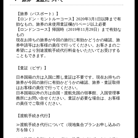
【旅券（パスポート）】
【ロンドン・モントルーコース】2020年3月1日以降まで有
効なもの。旅券の未使用査証欄が1ページ以上必要
【ロンドンコース】帰国時（2019年11月29日）まで有効な
もの
現在お持ちの旅券が今回の旅行に有効かどうかの確認、旅
券申請等はお客様の責任で行ってください。お客さまのご
希望により別途渡航手続代行料金をいただいてお受けする
こともできます。
【査証（ビザ）】
日本国籍の方は入国に際し査証は不要です。現在お持ちの
旅券が今回の旅行に有効かどうかの確認、旅券・査証取得
はお客様の責任で行ってください。
日本国籍以外の方は自国・渡航先国の領事館、入国管理事
務所にお問い合せください。査証が必要な場合は、お客様
の責任でご取得ください。
【渡航手続き代行】
≫渡航手続き代行について（現地集合プランお申し込みの
方を除く）