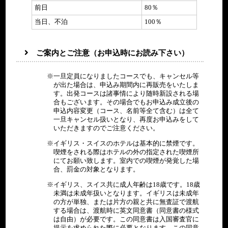
前日
80％
当日、不泊
100％
ご案内とご注意（お申込時にお読み下さい）
一旦定員になりましたコースでも、キャンセル等
が出た場合は、申込み期間内に再販売をいたしま
す。出発コースは諸事情により随時新設される場
合もございます。その場合でもお申込み成立後の
申込内容変更（コース、名前等全て含む）は全て
一旦キャンセル扱いとなり、再度お申込みをして
いただきますのでご注意ください。
イギリス・スイスのホテルは基本的に禁煙です。
喫煙をされる際はホテルの外の指定された喫煙所
にてお願い致します。室内での喫煙が発覚した場
合、罰金の対象となります。
イギリス、スイス共に成人年齢は18歳です。18歳
未満は未成年扱いとなります。イギリスは未成年
の方が単独、または片方の親と共に無査証で渡航
する場合は、渡航時に英文同意書（同意書の様式
は自由）が必要です。この同意書は入国審査官に
提示を求められた際に必要となります。この同意