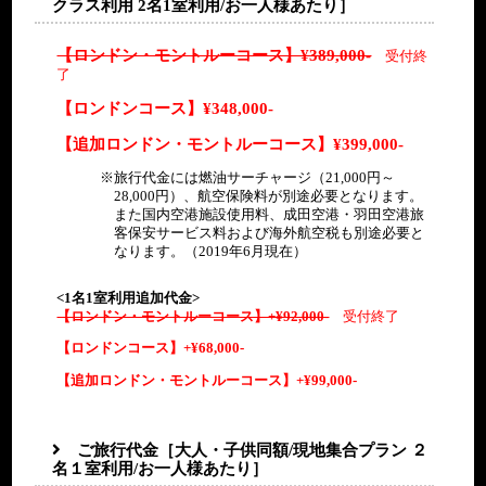
クラス利用 2名1室利用/お一人様あたり］
ネー
～
昼：
レスタースクエ
（火）
（火）
ン滞在
めぐり
ア、オペラハウス
ロンドンへ
滞在
ロンド
ブ空
14:00
×
ア、オペラハウス
Garden Lndge、ケンジ
※Rutland Arms（ラト
11/26
ンヒー
港
※Rutland
ントンマーケット、
ランド・アームス）に
《観光》
（火）
スロー
終
専用車
昼：
【ロンドン・モントルーコース】¥389,000-
受付終
Arms（ラトラン
インペリアルカレッ
てご昼食
ロン
■クイーンゆかりの地
空港
日
ガイド付き
○
了
ド・アームス）に
ジ、
ドン
めぐり
11/26
てご昼食
ロン
東郷編集長とディナー
夕：
Rutland Arms（食
ヒー
【ロンドンコース】¥348,000-
11/26
Garden Lndge、ケンジ
専用車
（火）
ドン
パーティー
○
事）
東郷編集長とディナーパー
夕：
スロ
（火）
ントンマーケット、
終
専用車
昼：
滞在
ハイドパーク（車窓）
ティー
○
【追加ロンドン・モントルーコース】¥399,000-
ー空
インペリアルカレッ
<HOLIDAY INN
日
ガイド付き
○
東郷編集長とディナー
夕：
港
ジ、
KENSINGTON FORUM
パーティー
○
ロン
旅行代金には燃油サーチャージ（21,000円～
Rutland Arms（食
泊>
11/26
東郷編集長とディナーパ
夕：
ドン
東郷編集長とディナーパー
夕：
28,000円）、航空保険料が別途必要となります。
専用車
事）
（火）
ーティー
○
滞在
ティー
○
また国内空港施設使用料、成田空港・羽田空港旅
朝：
<HOLIDAY INN
ハイドパーク（車窓）
ホテルにてご朝食
客保安サービス料および海外航空税も別途必要と
○
KENSINGTON FORUM
<HOLIDAY INN
<HOLIDAY INN
なります。（2019年6月現在）
泊>
KENSINGTON FORUM泊
終日
専用車
昼：
KENSINGTON
ホテル出発
東郷編集長とディナーパー
夕：
>
ガイド付き
×
FORUM泊>
<HOLIDAY INN
ティー
○
<1名1室利用追加代金>
朝：
KENSINGTON
朝：
リッヂファーム（見学
ロンド
ホテルにてご朝食
【ロンドン・モントルーコース】+¥92,000-
受付終了
ホテルにてご朝食
11/27
○
FORUM泊>
○
＆東郷編集長によるト
ン滞
夕：
朝：
(水)
ークイベント）
【ロンドンコース】+¥68,000-
ホテルにてご朝食
在
終日
専用車
×
終
専用車
○
ホテル出発
※専用車にて片道２時
ホテル出発
<HOLIDAY INN
ガイド付き
日
ガイド付き
【追加ロンドン・モントルーコース】+¥99,000-
朝：
間程度
KENSINGTON
終日
専用車
ホテルにてご朝食
ホテル出発
ロン
リッヂファーム（見学＆
○
ロン
FORUM泊>
リッヂファーム（見学＆東
ガイド付き
11/27
<HOLIDAY INN
11/27
ドン
東郷編集長によるトーク
ドン
郷編集長によるトークイベ
（水）
昼：
終
専用車
KENSINGTON FORUM
昼：
(水)
リッヂファーム（見学
滞在
イベント）
ホテル出発
滞在
ント）
×
ご旅行代金［大人・子供同額/現地集合プラン ２
11/27
ロンド
日
ガイド付き
泊>
○
＆東郷編集長によるト
※専用車にて片道２時間
※専用車にて片道２時間程
朝：
昼：
ロン
名１室利用/お一人様あたり］
（水）
ン滞在
ホテルにてご朝食
ークイベント）
11/27
程度
リッヂファーム（見学＆ト
度
○
朝：
○
ドン