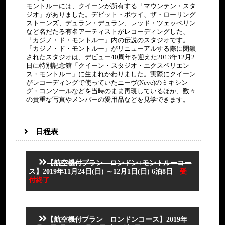
モントルーには、クイーンが所有する「マウンテン・スタ
ジオ」がありました。デビット・ボウイ、ザ・ローリング
ストーンズ、デュラン・デュラン、レッド・ツェッペリン
など名だたる有名アーティストがレコーディングした、
「カジノ・ド・モントルー」内の伝説のスタジオです。
「カジノ・ド・モントルー」がリニューアルする際に閉鎖
されたスタジオは、デビュー40周年を迎えた2013年12月2
日に特別記念館「クイーン・スタジオ・エクスペリエン
ス・モントルー」に生まれかわりました。実際にクイーン
がレコーディングで使っていたニーヴ(Neve)のミキシン
グ・コンソールなどを当時のまま再現しているほか、数々
の貴重な写真やメンバーの愛用品などを見学できます。
日程表
【航空機付プラン ロンドン+モントルーコー
ス】2019年11月24日(日) ～12月1日(日) 6泊8日
受
付終了
日程
場所
時間
交通機関
行程
食事
成田空
【航空機付プラン ロンドンコース】2019年
港また