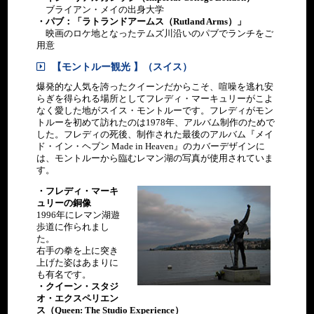
ブライアン・メイの出身大学
・パブ：「ラトランドアームス（Rutland Arms）」
映画のロケ地となったテムズ川沿いのパブでランチをご
用意
【モントルー観光 】（スイス）
爆発的な人気を誇ったクイーンだからこそ、喧噪を逃れ安
らぎを得られる場所としてフレディ・マーキュリーがこよ
なく愛した地がスイス・モントルーです。フレディがモン
トルーを初めて訪れたのは1978年、アルバム制作のためで
した。フレディの死後、制作された最後のアルバム『メイ
ド・イン・ヘブン Made in Heaven』のカバーデザインに
は、モントルーから臨むレマン湖の写真が使用されていま
す。
・フレディ・マーキ
ュリーの銅像
1996年にレマン湖遊
歩道に作られまし
た。
右手の拳を上に突き
上げた姿はあまりに
も有名です。
・クイーン・スタジ
オ・エクスペリエン
ス（Queen: The Studio Experience）