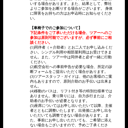
いする場合があります。また、結果として、弊社
よりご参加をお断りする場合がございます。 身体
に障害をお持ちの方はお申込時にお知らせくださ
い。
【車椅子でのご参加について】
下記条件をご了承いただける場合、ツアーへのご
参加は原則可能でございますが、必ず事前にご相
談ください。
(1)同伴者（＝介助者）とお二人でお申し込みくだ
さい。シングル利用や相部屋利用はお受けできま
せん。また、ツアー中は同伴者と必ず一緒に行動
ください。
(2)航空会社への事前申告が必要な場合、所定の診
断フォームをご提出いただく場合があります。
(3)ツアースタッフ・ガイドは、他のお客様のご案
内もありますので、原則介助のお手伝いは出来ま
せん。
(4)移動のバスは、リフト付き等の特別仕様車では
ありません。乗り降りには、自力歩行または、介
助者のお手伝いが必要となります。
(5)座席についてはお申し出いただいて以降、主催
者とともに調整いたします。出発後にお申し出を
いただいても調整できない場合があります。 ま
た、事前にお申し出いただいても、ご希望に添え
ない場合もございますので、予めご了承くださ