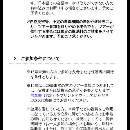
す。日本語での会話や、やり取りができない方の
お申込みはお断りする場合がございます。予めご
了承ください。
自然災害等、予定の運送機関の運休や遅延等によ
り、ツアー参加を取りやめる場合でも、ツアーが
催行する場合には規定の取消料のご請求をさせて
いただきます。予めご了承ください。
ご参加条件について
15歳未満の方のご参加は父母または保護者の同行
を条件とします。
15歳以上20歳未満の方のツアー参加につきまして
は、父母または親権者の承諾が必要となります。
同意書（PDF）
をプリントアウトしていただき
FAX又は郵便にてお送りください。
健康を害している方、車椅子などの器具をご利用
になっている方や心身に障がいのある方はお申込
み時にお知らせください。状況によっては、同伴
者同行（お一人参加の場合）のお願いや、医師の
診断書（または、許可書）や問診票の提出をお願