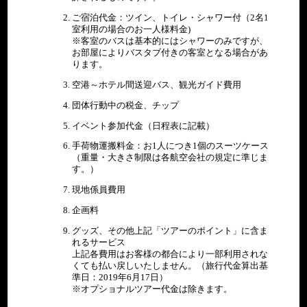
ご宿泊代金：ツイン、トイレ・シャワー付（2名1
室利用の場合のお一人様料金)
※客室のバスは基本的にはシャワーのみですが、
お部屋によりバスタブ付きの客室となる場合があ
ります。
空港～ホテル間送迎バス、観光ガイド費用
団体行動中の税金、チップ
イベント参加代金（日程表に記載）
手荷物運搬料金：お1人につき1個のスーツケース
（重量・大きさ制限は各航空会社の規定に準じま
す。）
現地係員費用
企画料
グッズ、その他上記「ツアーのポイント」に含ま
れるサービス
上記各費用はお客様の都合により一部利用されな
くても払い戻しいたしません。（旅行代金算出基
準日：2019年6月17日）
※オプショナルツアー代金は除きます。