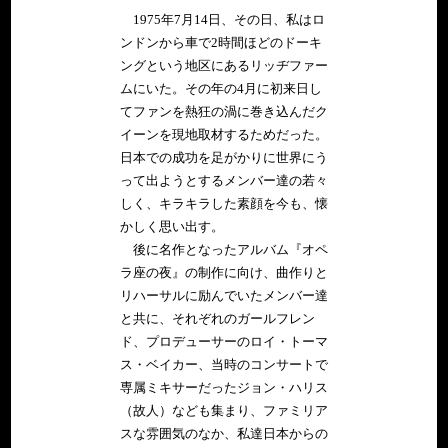
1975年7月14日、その日、私はロ
ンドンから車で2時間ほどのドーキ
ングという地区にあるリッヂファー
ムにいた。その年の4月に初来日し
てファンを熱狂の渦に巻き込んだク
イーンを現地取材するためだった。
日本での成功を足がかりに世界にう
って出ようとするメンバー達の若々
しく、キラキラした素顔を今も、懐
かしく思い出す。
後に名作となったアルバム『オペ
ラ座の夜』の制作に向け、曲作りと
リハーサルに励んでいたメンバー達
と共に、それぞれのガールフレン
ド、プロデューサーのロイ・トーマ
ス・ベイカー、当時のコンサートで
専属ミキサーだったジョン・ハリス
（故人）なども集まり、ファミリア
スな雰囲気のなか、私達日本からの