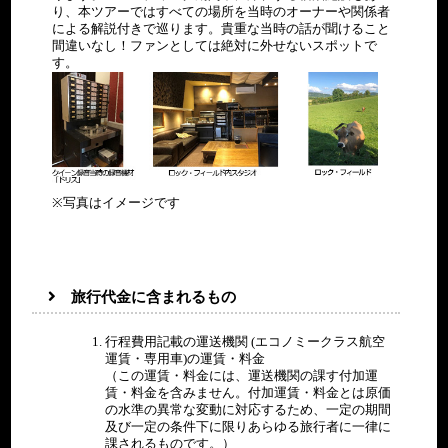
>
×
専用車
■QUEENゆかりの地巡り
り、本ツアーではすべての場所を当時のオーナーや関係者
モン
（土）
は成田
お疲れさまでした
×
<EDEN PALACE AU
○
11/30
による解説付きで巡ります。貴重な当時の話が聞けること
トル
空港
夕：
LAC>
朝：
<HOLIDAY INN
（土）
ホテルにて朝食
フレディ像
夕：
間違いなし！ファンとしては絶対に外せないスポットで
ー
×
○
KENSINGTON FORUM
ジュ
QUEENエクスペリエンス
×
す。
朝：
泊>
専用車
空港移動（ボックス朝食）
各事ホテルフロントにて
ネー
○
昼：
<EDEN PALACE AU
各自
チェックアウトしてくだ
ブ空
9:00
11/30
×
朝：
LAC>
さい
港
～
ホテルにて朝食
（土）
航空機
ロンドンへ
昼：
○
12/1
ロン
13:00
ホテルにてご朝食（または
朝：
空路、帰国の途へ（お客
夕：
ロンド
（日）
ドン
ボックス朝食）
○
様手配）
×
夕：
昼：
11/30
ンヒー
ヒー
専用車
空港へ移動
ロンドン経由、空路日本へ
○
機
各事ホテルフロントにてチ
昼：
（土）
スロー
スロ
機内泊
12/1
ェックアウトしてください
×
空港
ー空
夕：
※写真はイメージです
（日）
空路、日本へ
機内泊
港
機
空路、帰国の途へ（お客様
夕：
手配）
×
朝：
機内泊
×
機内泊
6:00
朝：
12/2
羽田
通関後、解散
昼：
成田空
～
×
（月）
空港
お疲れさまでした
×
旅行代金に含まれるもの
港また
12/1
11:00
通関後、解散
昼：
夕：
は
（日）
お疲れさまでした
×
×
羽田空
夕：
行程費用記載の運送機関 (エコノミークラス航空
港
×
運賃・専用車)の運賃・料金
（この運賃・料金には、運送機関の課す付加運
賃・料金を含みません。付加運賃・料金とは原価
の水準の異常な変動に対応するため、一定の期間
及び一定の条件下に限りあらゆる旅行者に一律に
課されるものです。）