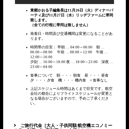
また
朝：
11/25
能となります
<EDEN PALACE AU
夕：
は羽
×
（月）
午後
専用車
着後、ホテルへ
LAC泊>
×
東郷かおる子編集長は11月26日（火）ディナーパ
時
田空
夕：
日程
場所
交通機関
行程
食事
朝：
ーティ及び11月27日（水）リッヂファームに帯同
間
港
×
ホテルにてご朝食
○
致します。
<HOLIDAY INN
空路にてロンドンヒースロ
昼：
各自
各事にてロンドンへ（お客
朝：
朝：
（全ての行程に帯同は致しません）
ホテルにてご朝食
KENSINGTON
ー空港へ
機
<HOLIDAY INN
様手配）
×
○
FORUM泊>
KENSINGTON FORUM
発着日・時間及び交通機関は変更になることがあ
2019年
泊>
ります。
《観光》
11/25
専用車
着後、ホテルへ
お客様ご自身にてホテルフ
■クイーンゆかり
（月）
朝：
時間帯の目安： 早朝 … 04:00～06:00 朝 …
《観光》
ロントで
の地めぐり
ホテルにてご朝食
モント
専用車
昼：
○
11/25
06:00～08:00 午前 … 08:00～12:00 午後 …
終日
朝：
■クイーンゆかりの
チェックインをお願いいた
昼：
フレディ像
ルー滞
ガイド付き
○
夕：
ホテルにてご朝食
モン
（月）
12:00～16:00
○
地めぐり
します
×
クイーンエクスペ
在
専用車
昼：
×
11/25
トル
2019年
夕刻 … 16:00～18:00 夜 … 18:00～23:00 深夜 …
終日
フレディ像
※チェックインは15:00～
リエンス
ガイド付き
○
（月）
ー滞
11/25
23:00～04:00
クイーンエクスペリ
可能となります
在
《観光》
（月）
<HOLIDAY INN
エンス
食事について 朝 ・・・ 朝食 昼 ・・・ 昼食
夕：
■クイーンゆかり
KENSINGTON
《観光》
夕 ・・・ 夕食 機 ・・・ 機内食 × 食事なし
×
の地めぐり
FORUM泊>
<EDEN PALACE
■クイーンゆかりの地
夕：
ガーデン・ロッ
AU LAC泊>
めぐり
上記スケジュール時間はあくまで目安です。航空
×
ジ、ケンジントン
<EDEN PALACE AU
ガーデン・ロッジ、ケ
<HOLIDAY INN
夕：
会社の都合によりフライトスケジュールが変更と
マーケット跡地、
LAC泊>
朝：
ンジントンマーケット
KENSINGTON
×
なる場合がございますので、予めご了承くださ
ホテルにてご朝食
インペリアルカレ
○
跡地、インペリアルカ
FORUM泊>
朝：
い。
専用車
空港移動
ッジ、ハイドパー
レッジ、ハイドパーク
○
ク（車窓）、ソー
終
専用車
昼：
専用車
昼：
（車窓）、ソーホー、
朝：
終日
専用車
空港移動
ホー、トライデン
ジュネ
12:00
航空機
日
ガイド付き
○
ガイド付き
○
トライデントスタジ
○
昼：
朝：
トスタジオ、キャ
ホテルにてご朝食
ーブ空
～
ロンドンへ
《観光》
オ、キャピタルレディ
×
○
ロン
ご旅行代金［大人・子供同額/航空機エコノミー
ジュ
12:00
航空機
ピタルレディオ
港
14:00
11/26
11/26
ロンド
■クイーンゆかりの地
オ レスタースクエ
ドン