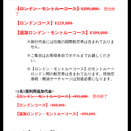
ホテルにてご朝食
※専用車にて片道２時
（水）
ークショー）
昼：
○
滞在
<HOLIDAY INN
<HOLIDAY INN
夕：
間程度
終
専用車
夕：
※専用車にて片道２時間程
○
【ロンドン・モントルーコース】¥299,000-
ホテル出発
受付終
KENSINGTON FORUM泊
KENSINGTON FORUM泊>
×
日
ガイド付き
昼：
×
度
ホテル出発
了
<HOLIDAY INN
>
ロン
○
夕：
11/27
朝：
KENSINGTON FORUM
リッヂファーム（見学＆ト
ドン
<HOLIDAY INN
夕：
ホテルにてご朝食
×
【ロンドンコース】¥229,000-
（水）
朝：
○
泊>
ークショー）
昼：
■クイーンゆかりの地
滞在
ホテルにてご朝食
KENSINGTON FORUM泊>
×
○
※専用車にて片道２時間程
○
巡り
【追加ロンドン・モントルーコース】¥309,000-
専用車
朝：
朝：
度
ガーデン・ロッジ、ケ
ホテル出発
ホテルにてご朝食
ホテル出発
ホテルにてご朝食
ガイド付き
○
○
ンジントンマーケット
旅行代金には往復の国際航空券は含まれておりま
<HOLIDAY INN
夕：
■クイーンゆかりの地巡
跡地、インペリアルカ
■終日自由行動
専用車
せん。
専用車
KENSINGTON FORUM泊>
×
ホテル出発
り
レッジ、ハイドパーク
ホテル出発
11/28
ロンド
ガイド付き
ガイド付き
ガーデン・ロッジ、ケン
専用車
（車窓）、ソーホー、
夕：
（木）
ン滞在
朝：
ご集合はお客様各自でホテルまでお越しくださ
ホテルにてご朝食
■終日自由行動
ジントンマーケット跡
ガイド付き
トライデントスタジ
×
■終日自由行動
＜オプショナルツ
○
い。
地、インペリアルカレッ
オ、キャピタルレディ
アー＞※別途料金
ロン
専用車
ジ、ハイドパーク（車
オ レスタースクエ
【ロンドン・モントルーコース】のモントルー⇒
11/28
「ボヘミアンラプ
ホテル出発
専用車
昼：
ドン
ガイド付き
＜オプショナ
窓）、ソーホー、トライ
ア、オペラハウス
ロンドン間の航空券は含まれております。現地空
（木）
＜オプショナルツ
ソディ」レコーデ
ガイド付き
○
滞在
ルツアー＞※
デントスタジオ、キャピ
※Rutland Arms（ラト
港税・燃油サーチャージは別途必要になります。
アー＞※別途料金
ィングの地！ロッ
■終日自由行動
別途料金
タルレディオ レスター
ランド・アームス）に
「ボヘミアンラプ
クフィールド・ス
「ボヘミアン
スクエア、オペラハウス
てご昼食
ソディ」レコーデ
タジオ見学ツアー
<1名1室利用追加代金>
ラプソディ」
※Rutland Arms（ラト
ィングの地！ロッ
＜オプショナルツ
【ロンドン・モントルーコース】+¥92,000-
受付終了
<HOLIDAY INN
レコーディン
ランド・アームス）にて
クフィールド・ス
アー＞※別途料金
KENSINGTON FORUM
★クイーンレコーディング
グの地！ロッ
ご昼食
タジオ見学ツアー
【ロンドンコース】+¥68,000-
「ボヘミアンラプ
泊>
当時のオーナーによる解説
クフィール
ソディ」レコーデ
<HOLIDAY INN
や現役スタジオエンジニア
ド・スタジオ
【追加ロンドン・モントルーコース】+¥99,000-
朝：
ィングの地！ロッ
KENSINGTON FORUM泊
×
★クイーンレコーディング
による解説付き！
ホテルにて朝食
見学ツアー
○
クフィールド・ス
>
当時のオーナーによる解説
クイーンファン、ロックフ
タジオ見学ツアー
や現役スタジオエンジニア
ァンにはたまらない一日を
専用車
朝：
ホテル出発
★クイーンレコーディ