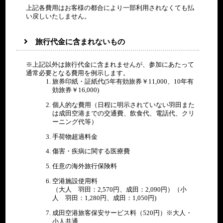
上記各費用はお客様の都合により一部利用されなくても払
い戻しいたしません。
旅行代金に含まれないもの
※上記以外は旅行代金に含まれませんが、参加にあたって
通常必要となる費用を例示します。
旅券印紙・証紙代(5年有効旅券￥11,000、10年有
効旅券￥16,000)
個人的な費用（日程に明示されていない羽田また
は成田空港までの交通費、飲食代、電話代、クリ
ーニング代等）
手荷物超過料金
傷害・疾病に関する医療費
任意の海外旅行保険料
空港施設使用料
（大人 羽田：2,570円、成田：2,090円）（小
人 羽田：1,280円、成田：1,050円)
成田空港旅客保安サービス料（520円）※大人・
小人共通