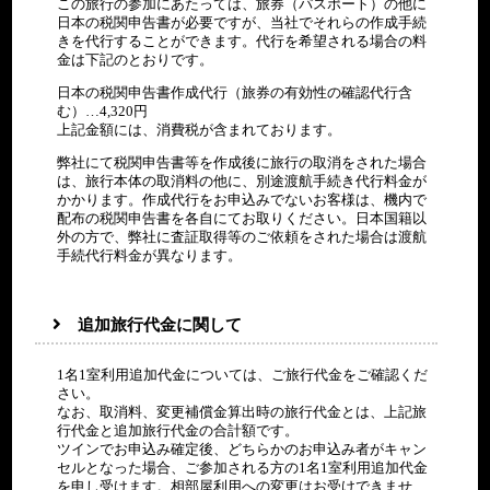
この旅行の参加にあたっては、旅券（パスポート）の他に
日本の税関申告書が必要ですが、当社でそれらの作成手続
きを代行することができます。代行を希望される場合の料
金は下記のとおりです。
日本の税関申告書作成代行（旅券の有効性の確認代行含
む）…4,320円
上記金額には、消費税が含まれております。
弊社にて税関申告書等を作成後に旅行の取消をされた場合
は、旅行本体の取消料の他に、別途渡航手続き代行料金が
かかります。作成代行をお申込みでないお客様は、機内で
配布の税関申告書を各自にてお取りください。日本国籍以
外の方で、弊社に査証取得等のご依頼をされた場合は渡航
手続代行料金が異なります。
追加旅行代金に関して
1名1室利用追加代金については、ご旅行代金をご確認くだ
さい。
なお、取消料、変更補償金算出時の旅行代金とは、上記旅
行代金と追加旅行代金の合計額です。
ツインでお申込み確定後、どちらかのお申込み者がキャン
セルとなった場合、ご参加される方の1名1室利用追加代金
を申し受けます。相部屋利用への変更はお受けできませ