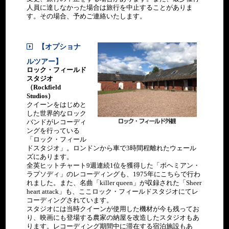
ホテルにてご朝食（または
朝：
ショナルツアーです
タジオの歴史見学
昼：
<HOLIDAY INN
夕：
（金）
●かつてのレコーディ
（金）
ン滞在
人員に達しなかった場合は旅行を中止することがありま
滞在
●クイーンがレコーディ
昼：
ボックス朝食）
○
＊ホテル~ロック・フィー
●クイーンがレコーデ
OP
KENSINGTON FORUM泊>
×
ングホールでご昼食
す。その場合、予めご連絡いたします。
ング期間中に宿泊した施
OP
ルドスタジオまでは専用車
ィング期間中に宿泊し
＊昼食1回付／終日のオ
各事ホテルフロントにてチ
昼：
設の見学
ロン
にて片道3時間程度です
た施設の見学
11/29
プショナルツアーです
ェックアウトしてください
×
●旧スタジオにて当時の
ドン
●旧スタジオにて当時
（金）
＊ホテル~ロック・フィ
<HOLIDAY INN
夕：
オーナーによるクイーン
ヒー
朝：
のオーナーによるクイ
空路、帰国の途へ（お客様
夕：
【オプショナ
ールドスタジオまでは
航空機
航空機にてロンドンへ
KENSINGTON FORUM泊>
×
録音当時の様子解説を聞
スロ
×
ーン録音当時の様子解
手配）
×
専用車にて片道3時間程
ルツアー】
きながらの見学
ー空
説を聞きながらの見学
ロン
度です
機内泊
●クイーンも使用した当
ロック・フィールド
港
●クイーンも使用した
ドン
時の録音機材も現存！
スタジオ
<HOLIDAY INN
当時の録音機材も現
ヒー
朝：
夕：
ジュ
航空機
航空機にてロンドンへ
11/29
●新スタジオにて現役ス
（Rockfield
KENSINGTON FORUM
存！
スロ
×
×
ネー
昼：
（金）
タジオエンジニアによる
Studios）
泊>
●新スタジオにて現役
専用車
専用車にてホテルへ移動
ー空
ブ空
機
解説
クイーンをはじめと
スタジオエンジニアに
港
港
ロンド
9:00
（レコーディングに関す
した世界的なロック
よる解説
ンヒー
～
朝：
ジュ
る専門的な内容にも対
バンドがレコーディ
（レコーディングに関
ホテルにてご朝食
11/29
夕：
スロー
11:00
○
ネー
昼：
応！）
ングを行っている
する専門的な内容にも
（金）
×
専用車
専用車にてホテルへ移動
空港
ブ空
機
●かつてのレコーディン
「ロック・フィール
対応！）
<EDEN PALACE AU
港
グホールでご昼食
ドスタジオ」。ロンドンから車で3時間程離れたウェール
11/29
●かつてのレコーディ
専用車
空港へ移動
LAC泊>
＊昼食1回付／終日のオ
ズにあります。
（金）
ングホールでご昼食
夕：
昼：
プショナルツアーです
全英ヒットチャート9週連続1位を獲得した「ボヘミアン・
＊昼食1回付／終日のオ
空路、日本へ
朝：
×
機
ホテルにてご朝食
＊ホテル~ロック・フィ
ラプソディ」のレコーディングも、1975年にこちらで行わ
プショナルツアーです
○
ールドスタジオまでは専
れました。また、名曲「killer queen」が収録された「Sheer
<EDEN PALACE AU
＊ホテル~ロック・フィ
夕：
機内泊
用車にて片道3時間程度
heart attack」も、ここロック・フィールドスタジオにてレ
昼：
LAC泊>
ールドスタジオまでは
機
専用車
■QUEENゆかりの地巡り
モン
です
コーディングされています。
○
専用車にて片道3時間程
11/30
朝：
トル
スタジオには当時クイーンが使用した機材が今も残ってお
度です
6:00
朝：
ホテルにてご朝食
（土）
<HOLIDAY INN
フレディ像
夕：
○
ー
り、映画にも登場する農家の納屋を改造したスタジオもあ
夕：
羽田空
～
×
KENSINGTON FORUM泊
QUEENエクスペリエンス
×
夕：
ります。レコーディング期間中に滞在する宿泊施設もあ
×
11/30
港また
8:00
通関後、解散
昼：
昼：