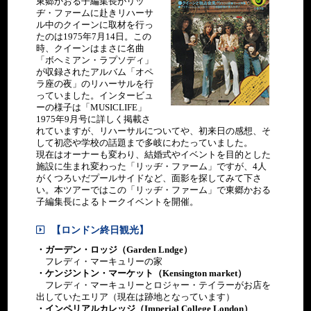
東郷かおる子編集長がリッ
ヂ・ファームに赴きリハーサ
ル中のクイーンに取材を行っ
たのは1975年7月14日。この
時、クイーンはまさに名曲
「ボヘミアン・ラプソディ」
が収録されたアルバム「オペ
ラ座の夜」のリハーサルを行
っていました。インタービュ
ーの様子は「MUSICLIFE」
1975年9月号に詳しく掲載さ
れていますが、リハーサルについてや、初来日の感想、そ
して初恋や学校の話題まで多岐にわたっていました。
現在はオーナーも変わり、結婚式やイベントを目的とした
施設に生まれ変わった「リッヂ・ファーム」ですが、4人
がくつろいだプールサイドなど、面影を探してみて下さ
い。本ツアーではこの「リッヂ・ファーム」で東郷かおる
子編集長によるトークイベントを開催。
【ロンドン終日観光】
・ガーデン・ロッジ（Garden Lndge）
フレディ・マーキュリーの家
・ケンジントン・マーケット（Kensington market）
フレディ・マーキュリーとロジャー・テイラーがお店を
出していたエリア（現在は跡地となっています）
・インペリアルカレッジ（Imperial College London）