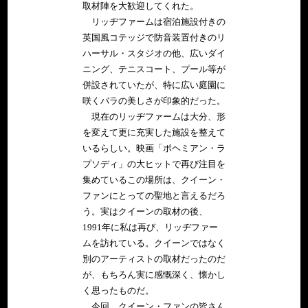
取材陣を大歓迎してくれた。
リッヂファームは宿泊施設付きの
英国風コテッジで防音装置付きのリ
ハーサル・スタジオの他、広いダイ
ニング、テニスコート、プール等が
併設されていたが、特に広い庭園に
咲くバラの美しさが印象的だった。
現在のリッヂファームは大分、形
を変えて更に充実した施設を整えて
いるらしい。映画「ボヘミアン・ラ
プソディ」の大ヒットで再び注目を
集めているこの場所は、クイーン・
ファンにとっての聖地と言えるだろ
う。実はクイーンの取材の後、
1991年に私は再び、リッヂファー
ムを訪れている。クイーンではなく
別のアーティストの取材だったのだ
が、もちろん実に感慨深く、懐かし
く思ったものだ。
今回、クイーン・ファンの皆さん