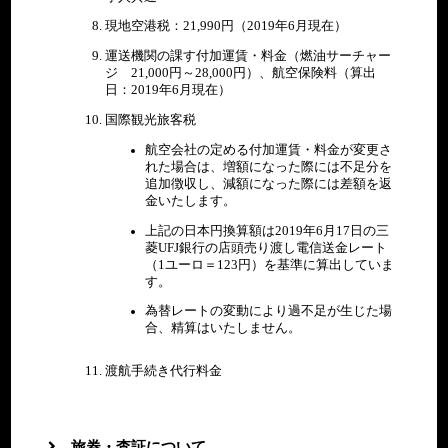
現地空港税：21,990円（2019年6月現在）
運送機関の課す付加運賃・料金（燃油サーチャー
ジ 21,000円～28,000円）、航空保険料（算出
日：2019年6月現在）
国際観光旅客税
航空会社の定める付加運賃・料金が変更さ
れた場合は、増額になった際には不足分を
追加徴収し、減額になった際には差額を返
金いたします。
上記の日本円換算額は2019年6月17日の三
菱UFJ銀行の店頭売り渡し電信送金レート
（1ユーロ＝123円）を基準に算出していま
す。
為替レートの変動により過不足が生じた場
合、精算はいたしません。
渡航手続き代行料金
旅券・査証について