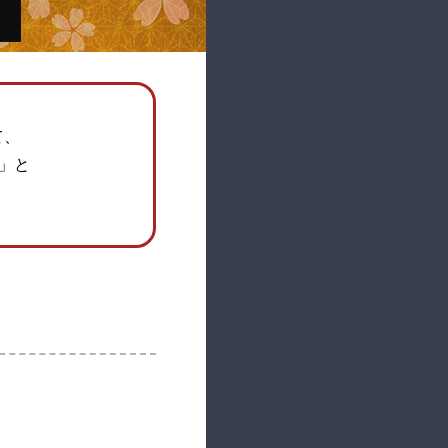
て、
-」と