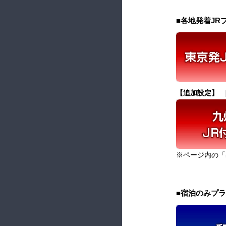
■各地発着J
【追加設定】 
※ページ内の「
■宿泊のみプラ