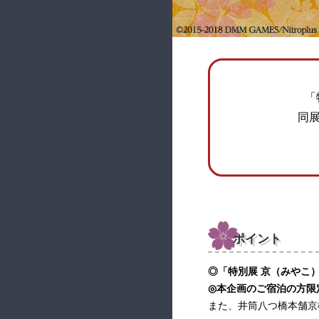
「
同展
ポイント
◎「特別展 京（みやこ
◎本企画のご宿泊の方限
また、井筒八つ橋本舗京