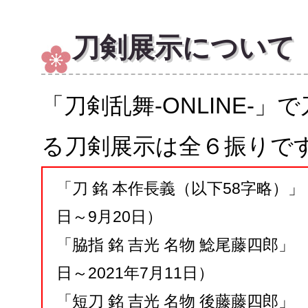
刀剣展示について
「刀剣乱舞-ONLINE-
る刀剣展示は全６振りで
「刀 銘 本作長義（以下58字略）」 
日～9月20日）
「脇指 銘 吉光 名物 鯰尾藤四郎」 
日～2021年7月11日）
「短刀 銘 吉光 名物 後藤藤四郎」 