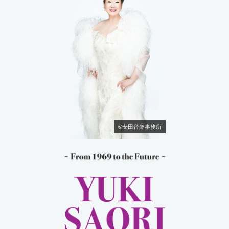
©安田音楽事務所
由紀さおり in Los Ang